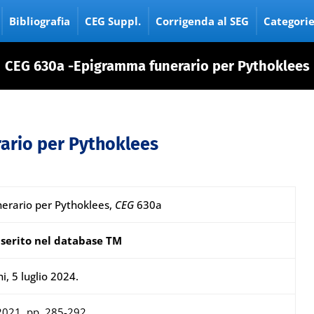
Bibliografia
CEG Suppl.
Corrigenda al SEG
Categori
CEG 630a -Epigramma funerario per Pythoklees
ario per Pythoklees
erario per Pythoklees,
CEG
630a
serito nel database TM
i, 5 luglio 2024.
2021, pp. 285-292.