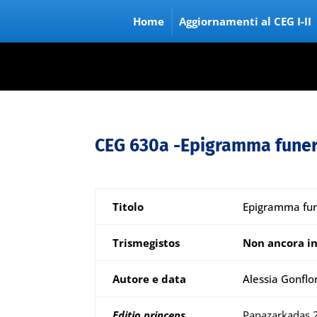
Home
Aggiornamenti al CEG I-II
CEG 630a -Epigramma funer
Titolo
Epigramma fun
Trismegistos
Non ancora in
Autore e data
Alessia Gonflon
Editio princeps
Papazarkadas 