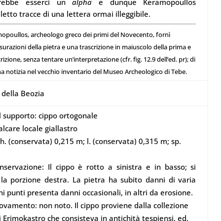
otrebbe esserci un
alpha
e dunque Keramopoullos
etto tracce di una lettera ormai illeggibile.
opoullos, archeologo greco dei primi del Novecento,
fornì
urazioni della pietra e una trascrizione in maiuscolo della prima e
crizione, senza tentare un’interpretazione (cfr. fig. 12.9 dell’ed. pr); di
ha notizia nel vecchio inventario del Museo Archeologico di Tebe.
 della Beozia
l supporto: cippo ortogonale
alcare locale giallastro
h. (conservata) 0,215 m; l. (conservata) 0,315 m; sp.
nservazione: Il cippo è rotto a sinistra e in basso; si
la porzione destra. La pietra ha subito danni di varia
ni punti presenta danni occasionali, in altri da erosione.
rovamento: non noto. Il cippo proviene dalla collezione
 Erimokastro che consisteva in antichità tespiensi, ed.