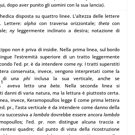
ui, dopo aver punito gli uomini con la sua lancia).
chedica disposta su quattro linee. L’altezza delle lettere
. Lettere:
alpha
con traversa orizzontale;
theta
con
ale;
ny
leggermente inclinato a destra; notazione di
cippo non è priva di insidie. Nella prima linea, sul bordo
stingue l’estremità superiore di un tratto leggermente
condo l’ed. pr. è da intendere come
ny
. I tratti superstiti
ttera conservata, invece, vengono interpretati come la
ra di una
phi
inclusa la sua verticale, anche se
1
s
aveva letto una
beta.
Nella seconda linea si
i danni di varia natura, ma la lettura è piuttosto certa.
inea, invece, Keramopoullos legge E come prima lettera
ed. pr., l’asta verticale è da intendere come danno della
era successiva a
lambda
dovrebbe essere ancora
lambda
opoullos; l’ed. pr. non distingue alcuna traccia e
rentesi quadre; dal punto di vista della ricostruzione