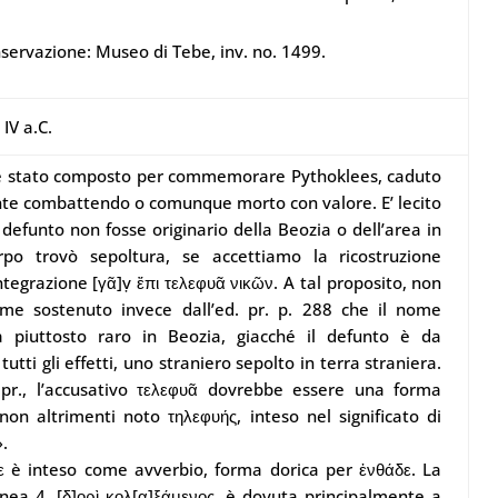
servazione: Museo di Tebe, inv. no. 1499.
 IV a.C.
 stato composto per commemorare Pythoklees, caduto
te combattendo o comunque morto con valore. E’ lecito
 defunto non fosse originario della Beozia o dell’area in
rpo trovò sepoltura, se accettiamo la ricostruzione
ntegrazione [γᾶ]ṿ ἔπι τελεφυᾶ νικῶν. A tal proposito, non
ome sostenuto invece dall’ed. pr. p. 288 che il nome
a piuttosto raro in Beozia, giacché il defunto è da
tutti gli effetti, uno straniero sepolto in terra straniera.
 pr., l’accusativo τελεφυᾶ dovrebbe essere una forma
 non altrimenti noto τηλεφυής, inteso nel significato di
».
δε è inteso come avverbio, forma dorica per ἐνθάδε.
La
linea 4,
[δ]ορὶ κολ[α]ξάμενος,
è dovuta principalmente a