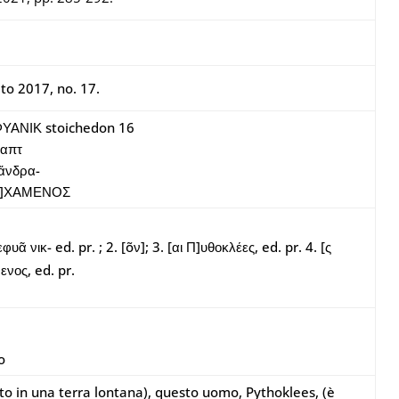
to 2017, no. 17.
ΦΥΑΝΙΚ stoichedon 16
έθαπτ
 ἄνδρα-
Λ[.]ΧΑΜΕΝΟΣ
φυᾶ νικ- ed. pr. ; 2. [õν]; 3. [αι Π]υθοκλέες, ed. pr. 4. [ς
ενος, ed. pr.
o
to in una terra lontana), questo uomo, Pythoklees, (è