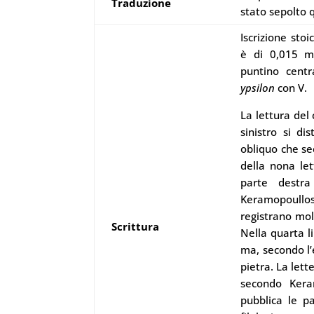
Traduzione
stato sepolto q
Iscrizione stoi
è di 0,015 m
puntino centr
ypsilon
con V.
La lettura del 
sinistro si di
obliquo che se
della nona le
parte dest
Keramopoullo
registrano molt
Scrittura
Nella quarta l
ma, secondo l’
pietra. La lett
secondo Keram
pubblica le pa