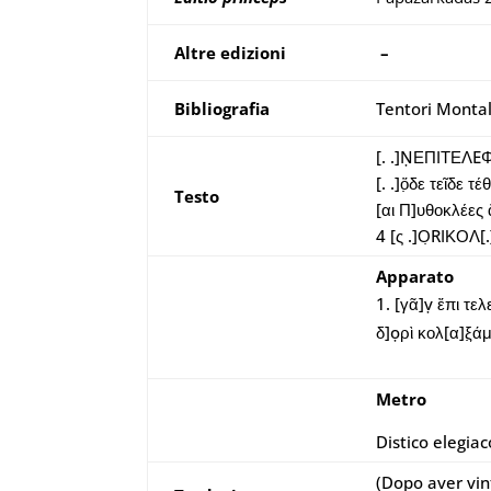
Altre edizioni
–
Bibliografia
Tentori Montal
[. .]ṆΕΠΙΤΕΛE
[. .]ὅ̣δε τεῖδε τ
Testo
[αι Π]υθοκλέες
4 [ς .]Ο̣RΙΚΟ
Apparato
[γᾶ]ṿ ἔπι τελε
δ]ọρὶ κολ[α]ξ̣άμ
Metro
Distico elegiac
(Dopo aver vin