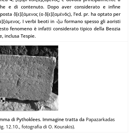
iche e di contenuto.
Dopo aver considerato e infine
posta δ̣[ε]ξάμενος (o δ̣[ε]ξαμένōς), l’ed. pr. ha optato per
α]ξάμενος. I verbi beoti in -ζω formano spesso gli aoristi
esto fenomeno è infatti considerato tipico della Beozia
, inclusa Tespie.
ramma di Pythoklees. Immagine tratta da
Papazarkadas
g. 12.10., fotografia di O. Kourakis).