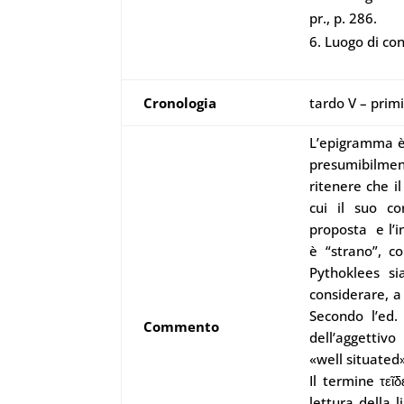
pr., p. 286.
Luogo di con
Cronologia
tardo V – primi
L’epigramma è
presumibilmen
ritenere che il
cui il suo co
proposta e l’i
è “strano”, c
Pythoklees si
considerare, a 
Secondo l’ed.
Commento
dell’aggettivo
«well situated
Il termine τεῖ
lettura della 