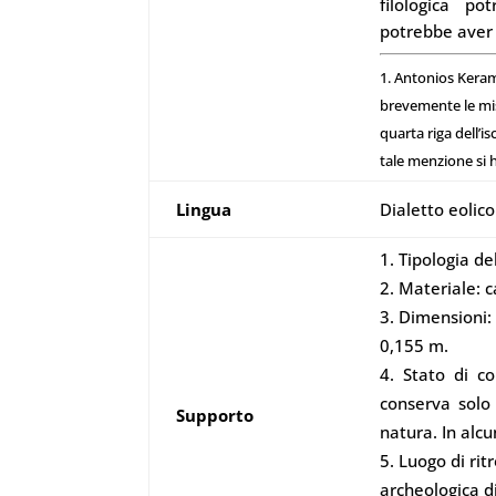
filologica p
potrebbe aver l
1.
Antonios Keram
brevemente le mis
quarta riga dell’is
tale menzione si 
Lingua
Dialetto eolico
Tipologia de
Materiale: c
Dimensioni: 
0,155 m.
Stato di co
conserva solo 
Supporto
natura. In alcu
Luogo di rit
archeologica di