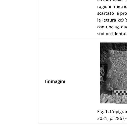
ragioni metr
scartato la pro
la lettura κολ[
con una
xi
; q
u
sud-occidentale
Immagini
Fig. 1. L’epig
2021, p. 286 (Fi