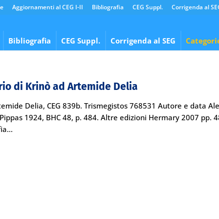
e
Aggiornamenti al CEG I-II
Bibliografia
CEG Suppl.
Corrigenda al SE
Bibliografia
CEG Suppl.
Corrigenda al SEG
Categori
o di Krinò ad Artemide Delia
rtemide Delia, CEG 839b. Trismegistos 768531 Autore e data Ale
 Pippas 1924, BHC 48, p. 484. Altre edizioni Hermary 2007 pp. 4
a...