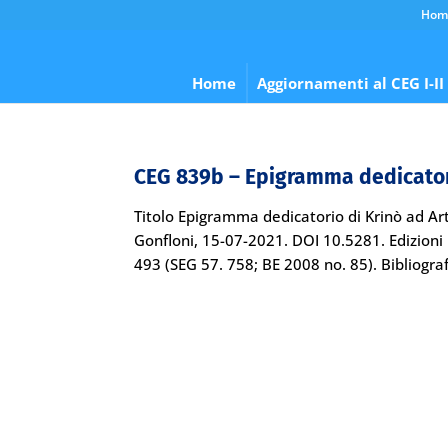
Hom
Home
Aggiornamenti al CEG I-II
CEG 839b – Epigramma dedicatori
Titolo Epigramma dedicatorio di Krinò ad A
Gonfloni, 15-07-2021. DOI 10.5281. Edizioni
493 (SEG 57. 758; BE 2008 no. 85). Bibliografi