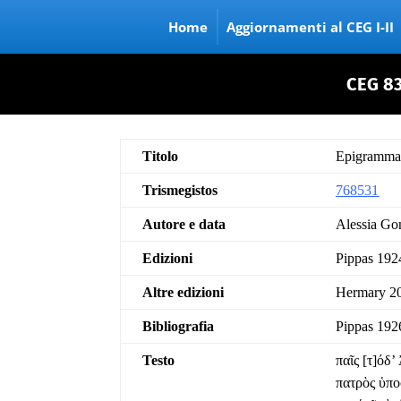
Home
Aggiornamenti al CEG I-II
CEG 83
Titolo
Epigramma 
Trismegistos
768531
Autore e data
Alessia Go
Edizioni
Pippas 192
Altre edizioni
Hermary 20
Bibliografia
Pippas 192
Testo
παῖς [τ]όδ
πατρὸς ὑπο