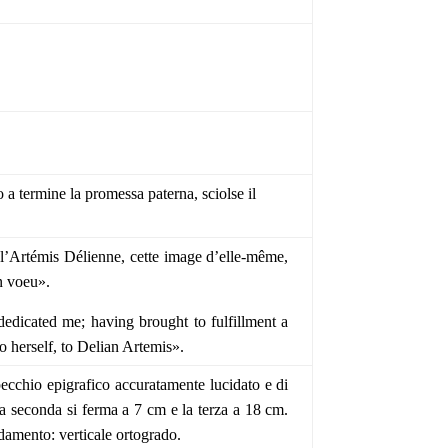
 a termine la promessa paterna, sciolse il
 l’Artémis Délienne, cette image d’elle-même,
on voeu».
edicated me; having brought to fulfillment a
to herself, to Delian Artemis».
 specchio epigrafico accuratamente lucidato e di
a seconda si ferma a 7 cm e la terza a 18 cm.
amento: verticale ortogrado.