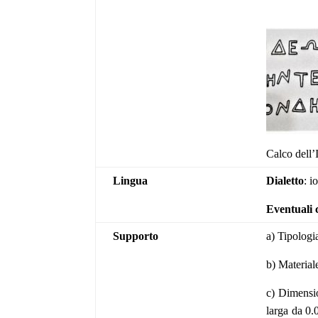
Calco dell’
Lingua
Dialetto
: i
Eventuali 
Supporto
a) Tipologia
b) Material
c) Dimensio
larga da 0.