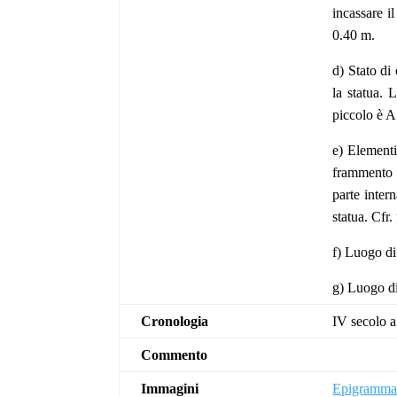
incassare i
0.40 m.
d) Stato di
la statua. 
piccolo è A
e) Elementi 
frammento c
parte inter
statua. Cfr.
f) Luogo d
g) Luogo d
Cronologia
IV secolo a
Commento
Immagini
Epigramma d