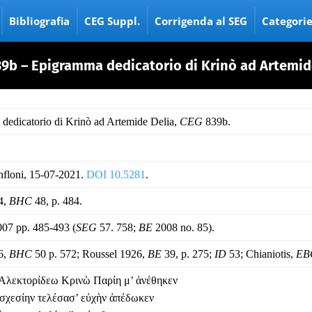
Bibliografia
CEG Suppl.
Corrigenda al SEG
Categori
9b – Epigramma dedicatorio di Krinò ad Artemid
dedicatorio di Krinò ad Artemide Delia,
CEG
839b.
nfloni, 15-07-2021.
DOI 10.5281
.
4,
BHC
48, p. 484.
07 pp. 485-493 (
SEG
57. 758;
BE
2008 no. 85).
6,
BHC
50 p. 572; Roussel 1926,
BE
39, p. 275;
ID
53; Chianiotis,
EB
’ Ἀλεκτορίδεω Κρινὼ Παρίη μ’ ἀνέθηκεν
σχεσίην τελέσασ’ εὐχὴν ἀπέδωκεν