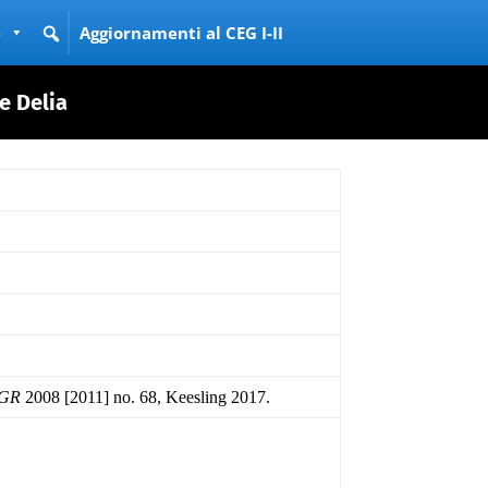
e
Aggiornamenti al CEG I-II
e Delia
GR
2008 [2011] no. 68, Keesling 2017.