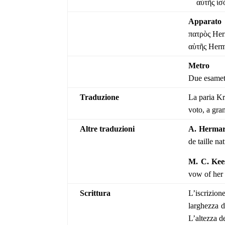
αὑτῆς ἰσό
Apparato
πατρὸς Her
αὑτῆς Herm
Metro
Due esamet
Traduzione
La paria Kr
voto,
a gra
Altre traduzioni
A. Herma
de taille n
M. C. Kee
vow of her 
Scrittura
L’iscrizione
larghezza d
L’altezza d