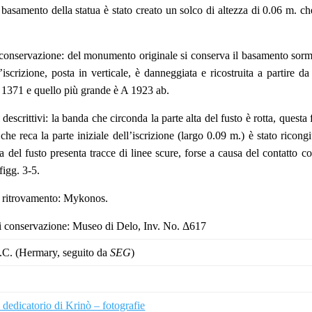
l basamento della statua è stato creato un solco di altezza di 0.06 m. c
 conservazione: del monumento originale si conserva il basamento sorm
L’iscrizione, posta in verticale, è danneggiata e ricostruita a partire 
 1371 e quello più grande è A 1923 ab.
descrittivi: la banda che circonda la parte alta del fusto è rotta, questa 
he reca la parte iniziale dell’iscrizione (largo 0.09 m.) è stato ricong
na del fusto presenta tracce di linee scure, forse a causa del contatto co
 figg. 3-5.
i ritrovamento: Mykonos.
i conservazione: Museo di Delo, Inv. No. Δ617
.C. (Hermary, seguito da
SEG
)
edicatorio di Krinò – fotografie