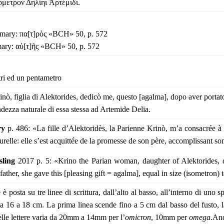
μετρον Δηλίηι Ἀρτέμιδι.
mary: πα[τ]ρὸς «BCH» 50, p. 572
ary: αὑ[τ]ῆς «BCH» 50, p. 572
ri ed un pentametro
inò, figlia di Alektorides, dedicò me, questo [agalma],
dopo aver portato
ndezza naturale di essa stessa ad Artemide Delia.
ry
p. 486: «La fille d’Alektoridès, la Parienne Krinò, m’a consacrée à
aturelle: elle s’est acquittée de la promesse de son père, accomplissant s
sling
2017 p. 5: «Krino the Parian woman, daughter of Alektorides, d
father, she gave this [pleasing gift = agalma], equal in size (isometron) 
 è posta su tre linee di scrittura, dall’alto al basso, all’interno di uno
a 16 a 18 cm. La prima linea scende fino a 5 cm dal basso del fusto, l
elle lettere varia da 20mm a 14mm per l’
omicron
, 10mm per
omega
.And