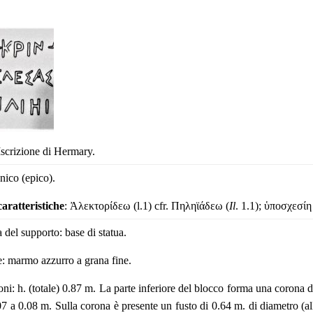
Iscrizione di Hermary.
onico (epico).
caratteristiche
: Ἀλεκτορίδεω (l.1) cfr. Πηληϊάδεω (
Il
. 1.1); ὑποσχεσίη 
 del supporto: base di statua.
e: marmo azzurro a grana fine.
ni: h. (totale) 0.87 m. La parte inferiore del blocco forma una corona d
07 a 0.08 m. Sulla corona è presente un fusto di 0.64 m. di diametro (al