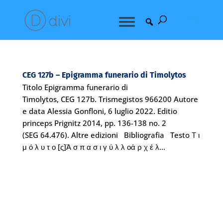
CEG 127b – Epigramma funerario di Timolytos
Titolo Epigramma funerario di
Timolytos, CEG 127b. Trismegistos 966200 Autore
e data Alessia Gonfloni, 6 luglio 2022. Editio
princeps Prignitz 2014, pp. 136-138 no. 2
(SEG 64.476). Altre edizioni Bibliografia Testo Τ ι
μ ό λ υ τ ο [ς]Ἀ σ π α σ ι γ ύ λ λ οἀ ρ χ έ λ...