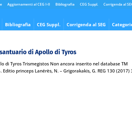
e
Aggiornamenti al CEG I-II
Bibliografia
CEG Suppl.
Corrigenda al SE
Bibliografia
CEG Suppl.
Corrigenda al SEG
Categori
santuario di Apollo di Tyros
llo di Tyros Trismegistos Non ancora inserito nel database TM
4. Editio princeps Lanérès, N. – Grigorakakis, G. REG 130 (2017)