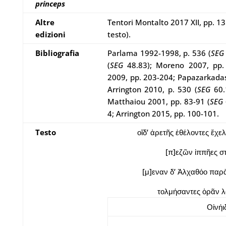
princeps
Altre
Tentori Montalto 2017 XII, pp. 13
edizioni
testo).
Bibliografia
Parlama 1992-1998, p. 536 (
SE
(
SEG
48.83); Moreno 2007, pp.
2009, pp. 203-204; Papazarkadas
Arrington 2010, p. 530 (
SEG
60.
Matthaiou 2001, pp. 83-91 (
SEG
4; Arrington 2015, pp. 100-101.
Testo
οἵδ’ ἀρετῆς ἐθέλοντες ἔχ
[π]εζῶν ἱππῆες σ
[μ]εναν δ’ Ἀλχαθόο παρὰ
τολμήσαντες ὁρᾶν λ
Οἰνήι