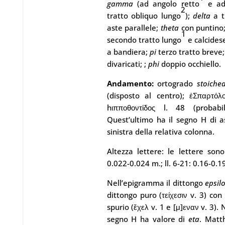
gamma
(ad angolo retto
e ad 
2
tratto obliquo lungo
);
delta
a t
aste parallele;
theta
con puntino
1
secondo tratto lungo
e calcides
a bandiera;
pi
terzo tratto breve
divaricati;
;
phi
doppio occhiello.
Andamento:
ortogrado
stoiche
(disposto al centro); ἐΣπαρτόλο
hιπποθοντίδος l. 48 (probab
Quest’ultimo ha il segno H di as
sinistra della relativa colonna.
Altezza lettere: le lettere sono 
0.022-0.024 m.; ll. 6-21: 0.16-0.1
Nell’epigramma il dittongo
epsil
dittongo puro (τείχεσιν v. 3) con
spurio (ἔχελ v. 1 e [μ]εναν v. 3). 
segno H ha valore di
eta
. Matt