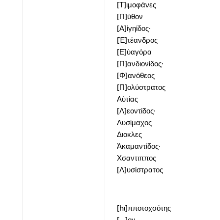
[Τ]ιμοφάνες
[Π]ύθον
[Α]ἰγηίδος·
[Ἐ]τέανδρος
[Ε]ὐαγόρα
[Π]ανδιονίδος·
[Φ]ανόθεος
[Π]ολύστρατος
Αὐτίας
[Λ]εοντίδος·
Λυσίμαχος
Διοκλες
Ἀκαμαντίδος·
Χσαντιππος
[Λ]υσίστρατος
[hι]πποτοχσότης
[…]ον