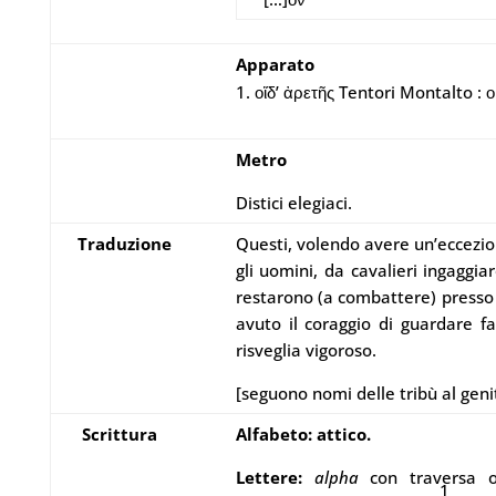
Apparato
οἵδ’ ἀρετῆς Tentori Montalto : 
Metro
Distici elegiaci.
Traduzione
Questi, volendo avere un’eccezio
gli uomini, da cavalieri ingaggia
restarono (a combattere) presso
avuto il coraggio di guardare fa
risveglia vigoroso.
[seguono nomi delle tribù al genit
Scrittura
Alfabeto: attico.
Lettere:
alpha
con traversa or
1