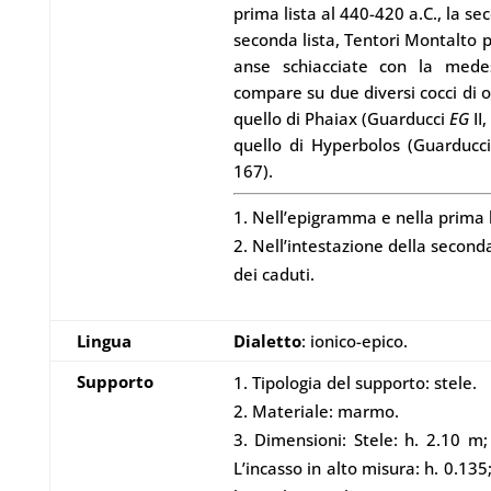
prima lista al 440-420 a.C., la se
seconda lista, Tentori Montalto p
anse schiacciate con la med
compare su due diversi cocci di o
quello di Phaiax (Guarducci
EG
II
quello di Hyperbolos (Guarducc
167).
Nell’epigramma e nella prima li
Nell’intestazione della seconda
dei caduti.
Lingua
Dialetto
: ionico-epico.
Supporto
Tipologia del supporto: stele.
Materiale: marmo.
Dimensioni: Stele: h. 2.10 m; 
L’incasso in alto misura: h. 0.135;