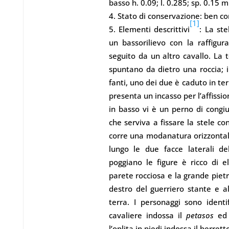
basso h. 0.09; l. 0.285; sp. 0.15 m
Stato di conservazione: ben co
[1]
Elementi descrittivi
: La ste
un bassorilievo con la raffigu
seguito da un altro cavallo. La 
spuntano da dietro una roccia; i
fanti, uno dei due è caduto in terr
presenta un incasso per l’affissi
in basso vi è un perno di congiu
che serviva a fissare la stele con
corre una modanatura orizzontal
lungo le due facce laterali del
poggiano le figure è ricco di e
parete rocciosa e la grande piet
destro del guerriero stante e al
terra. I personaggi sono identifi
cavaliere indossa il
petasos
ed
l’oplita in piedi indossa il berret