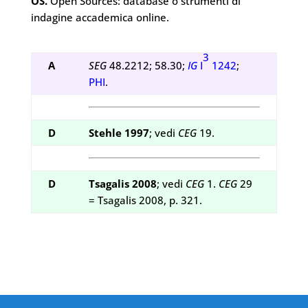
OS.
Open Sources: database o strumenti di
indagine accademica online.
3
A
SEG
48.2212; 58.30;
IG
I
1242
;
PHI
.
D
Stehle 1997
; vedi
CEG
19.
D
Tsagalis
2008
; vedi
CEG
1.
CEG
29
= Tsagalis 2008, p. 321.