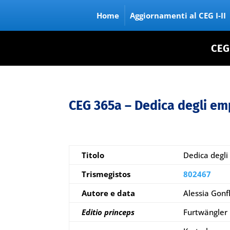
Home
Aggiornamenti al CEG I-II
CEG
CEG 365a – Dedica degli em
Titolo
Dedica degl
Trismegistos
802467
Autore e data
Alessia Gonf
Editio princeps
Furtwängler 