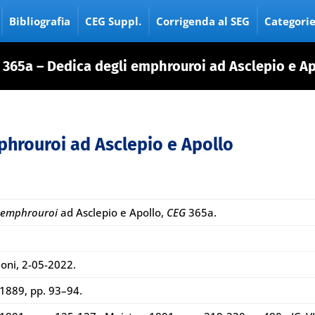
Bibliografia
CEG Suppl.
Corrigenda al SEG
Categori
 365a – Dedica degli emphrouroi ad Asclepio e Ap
phrouroi ad Asclepio e Apollo
i
emphrouroi
ad Asclepio e Apollo,
CEG
365a.
loni, 2-05-2022.
1889, pp. 93–94.