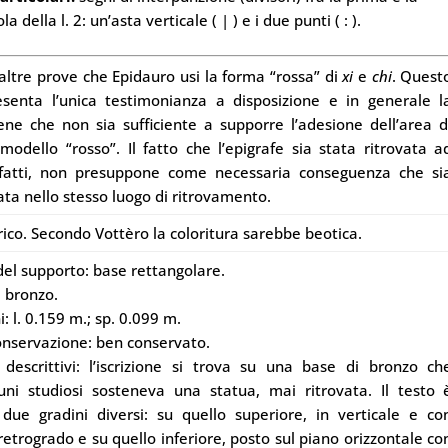
 della l. 2: un’asta verticale ( | ) e i due punti ( : ).
altre prove che Epidauro usi la forma “rossa” di
xi
e
chi
. Quest
esenta l’unica testimonianza a disposizione e in generale l
iene che non sia sufficiente a supporre l’adesione dell’area d
modello “rosso”. Il fatto che l’epigrafe sia stata ritrovata a
nfatti, non presuppone come necessaria conseguenza che si
ata nello stesso luogo di ritrovamento.
rico. Secondo Vottèro la coloritura sarebbe beotica.
 del supporto: base rettangolare.
: bronzo.
: l. 0.159 m.; sp. 0.099 m.
conservazione: ben conservato.
descrittivi: l’iscrizione si trova su una base di bronzo ch
uni studiosi sosteneva una statua, mai ritrovata. Il testo 
due gradini diversi: su quello superiore, in verticale e co
trogrado e su quello inferiore, posto sul piano orizzontale co