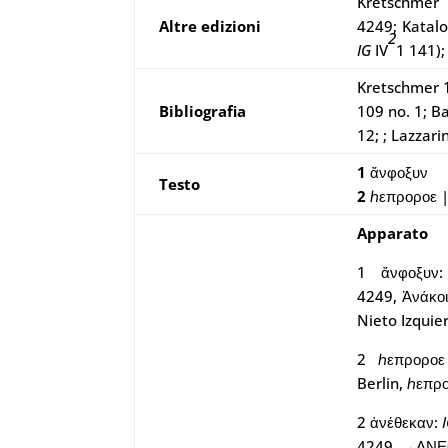
Kretschmer 
Altre edizioni
4249;
Katalo
2
IG
IV
1 141)
;
Kretschmer 1
Bibliografia
109 no. 1; B
12; ; Lazzari
1
ἄνφοξυν
Testo
2
ℎεπροροε |
Apparato
1 ἄνφοξυν:
4249, Ἀνάκοι
Nieto Izquie
2 ℎεπροροε
Berlin, ℎεπρ
2 ἀνέθεκαν:
4249,
→
ΑΝΕ