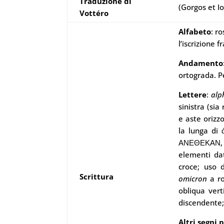
Traduzione di
(Gorgos et I
Vottéro
Alfabeto
: r
l’iscrizione 
Andamento
ortograda. Pe
Lettere
:
alp
sinistra (si
e aste orizzo
la lunga di 
ΑΝΕΘΕΚΑΝ, 
elementi dat
croce; uso 
Scrittura
omicron
a r
obliqua vert
discendente
Altri segni 