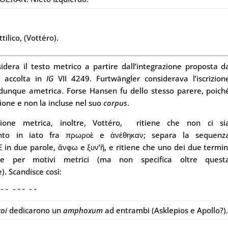
ilico, (Vottéro).
idera il testo metrico a partire dall’integrazione proposta d
i accolta in
IG
VII 4249. Furtwängler considerava l’iscrizion
dunque ametrica. Forse Hansen fu dello stesso parere, poich
izione e non la incluse nel suo
corpus
.
sione metrica, inoltre, Vottéro, ritiene che non ci si
nto in iato fra πρωροὲ e ἀνέθηκαν; separa la sequenz
 due parole, ἄνφω e ξυν’ῆ, e ritiene che uno dei due termin
te per motivi metrici (ma non specifica oltre quest
). Scandisce così:
ˉ ˉ ˉ ˘ ˘ ˉ ˘
roi
dedicarono un
amphoxum
ad entrambi (Asklepios e Apollo?)