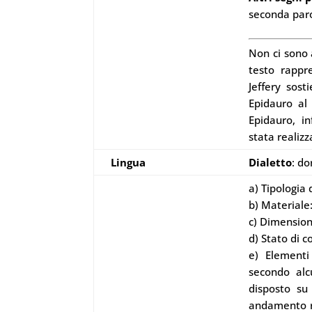
seconda parola
Non ci sono 
testo rappr
Jeffery sost
Epidauro al 
Epidauro, i
stata realizz
Lingua
Dialetto
: do
a) Tipologia
b) Materiale
c) Dimensioni
d) Stato di 
e) Elementi 
secondo alc
disposto su 
andamento re