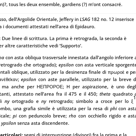
on)?, tous les deux ensemble, gardiens (?) m’ont consacré.
osso, dell’Argolide Orientale, Jeffery in
LSAG
182 no. 12 inserisce
fra i documenti attestati nell’area di Epidauro.
: Due linee di scrittura. La prima è retrograda, la seconda è
r altre caratteristiche vedi ‘Supporto’.
ha
con asta obliqua trasversale innestata dall’angolo inferiore 
a retrogrado che ortogrado);
epsilon
con asta verticale sporgent
ntali oblique, utilizzato per la desinenza finale di πρωροὲ e pe
ἀνέθε̄καν;
epsilon
con aste parallele, utilizzato per la breve d
ma anche per ΗΕΠΡΟΡΟΕ; H per aspirazione, è uno degl
anti, attestato nell’area fra il 475 e il 450;
theta
quadrato 
di
ny
ortogrado e
ny
retrogrado; simbolo a croce per lo ξ
ombo, una grafia simile è utilizzata per la resa di
phi
con ast
icale;
pi
con peduncolo breve;
rho
con occhiello rigido e ast
;
ypsilon
senza asta discendente.
particolari:
segni di interpunzione (divisori) fra la prima e la