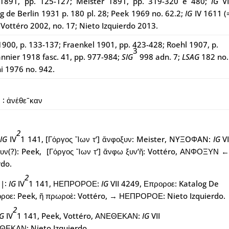
1891, pp. 125-127; Meister 1891, pp. 319-320 e 480;
IG
VI
g de Berlin 1931 p. 180 pl. 28;
Peek 1969 no. 62.2
;
IG
IV 1611 (
Vottéro 2002, no. 17; Nieto Izquierdo 2013.
900, p. 133-137; Fraenkel 1901, pp. 423-428;
Roehl 1907, p.
3
annier 1918 fasc. 41, pp. 977-984;
SIG
998 adn. 7;
LSAG
182 no.
ni 1976 no. 942.
 ∶ ἀνέθεˉκαν
2
IG
IV
1 141,
[Γόργος Ἴων τ’]
ἄνφοξυν: Meister,
NYΞOΦAN:
IG
VI
υν(?): Peek,
[Γόργος Ἴων τ’]
ἄνφω ξυν’ῆ: Vottéro,
ΑΝΦΟΞΥΝ ←
rdo.
2
 |∶
IG
IV
1 141, ΗΕΠΡΟΡΟΕ:
IG
VII 4249, Επροροε: Katalog De
οροε: Peek, ῆ πρωροὲ: Vottéro, → ΗΕΠΡΟΡΟΕ: Nieto Izquierdo.
2
IG
IV
1 141, Peek, Vottéro, ΑΝΕΘΕΚΑΝ:
IG
VII
ΘΕΚΑΝ: Nieto Izquierdo.