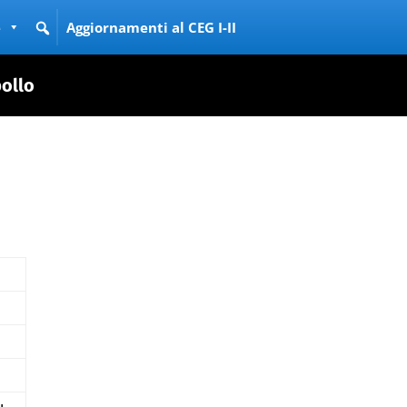
e
Aggiornamenti al CEG I-II
ollo