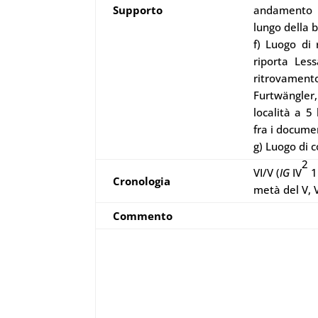
Supporto
andamento o
lungo della b
f) Luogo di 
riporta Less
ritrovament
Furtwängler,
località a 5 
fra i documen
g) Luogo di 
2
VI/V (
IG
IV
1
Cronologia
metà del V, 
Commento