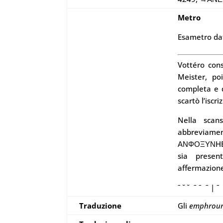
Metro
Esametro datt
Vottéro cons
Meister, po
completa e 
scartò l’iscr
Nella scan
abbreviame
ΑΝΦΟΞΥΝHE in
sia presen
affermazione
ˉ ˘ ˘ ˉ ˉ ˉ | ˉ 
Traduzione
Gli
emphrou