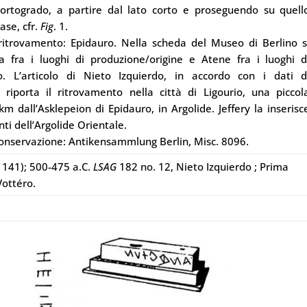
rtogrado, a partire dal lato corto e proseguendo su quell
ase, cfr.
Fig
. 1.
ritrovamento: Epidauro. Nella scheda del Museo di Berlino s
a fra i luoghi di produzione/origine e Atene fra i luoghi d
o. L’articolo di Nieto Izquierdo, in accordo con i dati d
 riporta il ritrovamento nella città di Ligourio, una piccol
km dall’Asklepeion di Epidauro, in Argolide. Jeffery la inserisc
ti dell’Argolide Orientale.
conservazione: Antikensammlung Berlin, Misc. 8096.
 141); 500-475 a.C.
LSAG
182 no. 12, Nieto Izquierdo ; Prima
Vottéro.