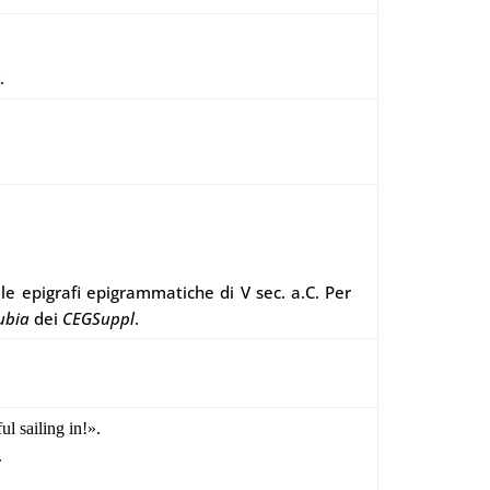
.
elle epigrafi epigrammatiche di V sec. a.C. Per
ubia
dei
CEGSuppl
.
l sailing in!».
.