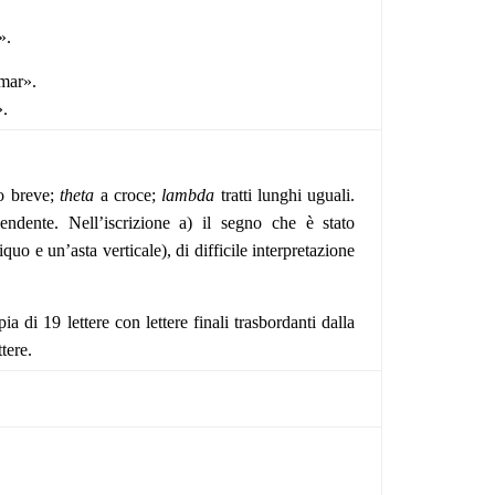
».
 mar».
».
to breve;
theta
a croce;
lambda
tratti lunghi uguali.
endente. Nell’iscrizione a) il segno che è stato
uo e un’asta verticale), di difficile interpretazione
ia di 19 lettere con lettere finali trasbordanti dalla
ttere.