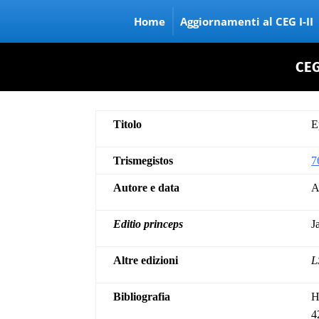
Home
Aggiornamenti al CEG I-II
CEG
Titolo
E
Trismegistos
7
Autore e data
A
Editio princeps
J
Altre edizioni
L
Bibliografia
H
4