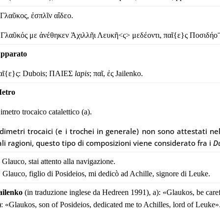
 Γλαῦκος, ἐσπλῖν αἴδεο.
 Γλαῦκός με ἀνέθηκεν Ἀχιλλῆι Λευκῆ<ς> μεδέοντι, παῖ{ε}ς Ποσιδήοˉ
pparato
αῖ{ε}ς: Dubois; ΠΑΙΕΣ
lapis
; παῖ, ἐς Jailenko.
etro
imetro trocaico catalettico (a).
 dimetri trocaici (e i trochei in generale) non sono attestati n
ali ragioni, questo tipo di composizioni viene considerato fra i
D
. Glauco, stai attento alla navigazione.
. Glauco, figlio di Posideios, mi dedicò ad Achille, signore di Leuke.
ailenko
(in traduzione inglese da Hedreen 1991), a): «Glaukos, be carefu
): «Glaukos, son of Posideios, dedicated me to Achilles, lord of Leuke»