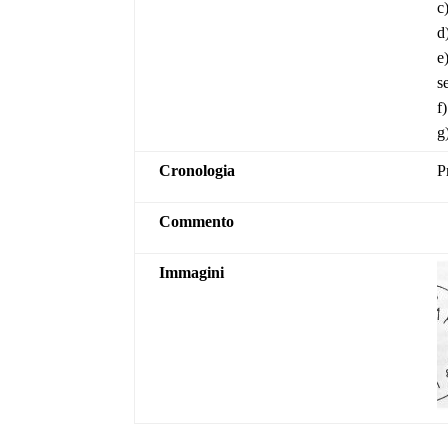
c
d
e
s
f
g
Cronologia
P
Commento
Immagini