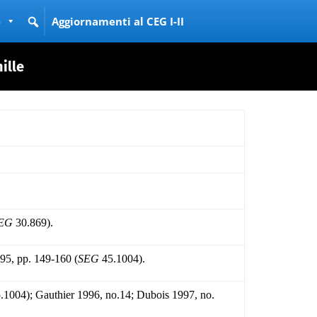
e
Aggiornamenti al CEG I-II
ille
EG
30.869).
95, pp. 149-160 (
SEG
45.1004).
.1004); Gauthier 1996, no.14; Dubois 1997, no.