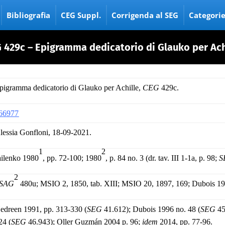
Bibliografia
CEG Suppl.
Corrigenda al SEG
Categori
 429c – Epigramma dedicatorio di Glauko per Ach
pigramma dedicatorio di Glauko per Achille,
CEG
429c.
66977
lessia Gonfloni, 18-09-2021.
1
2
ailenko 1980
, pp. 72-100; 1980
, p. 84 no. 3 (dr. tav. III 1-1a, p. 98;
S
2
SAG
480u; MSIO 2, 1850, tab. XIII; MSIO 20, 1897, 169; Dubois 19
edreen 1991, pp. 313-330 (
SEG
41.612); Dubois 1996 no. 48 (
SEG
45
24 (
SEG
46.943); Oller Guzmán 2004 p. 96;
idem
2014, pp. 77-96.