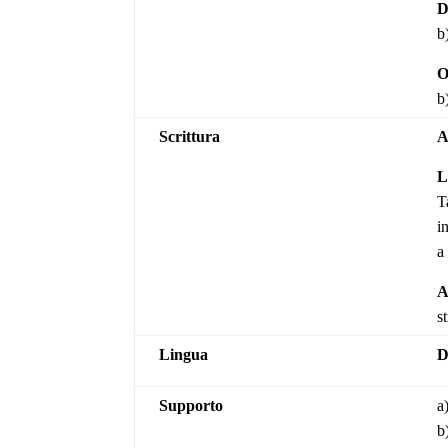
D
b
O
b
Scrittura
A
L
T
i
a
A
s
Lingua
D
Supporto
a
b