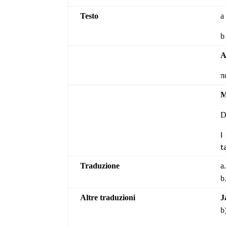
Testo
a
b
A
π
M
D
I
t
Traduzione
a
b
Altre traduzioni
J
b