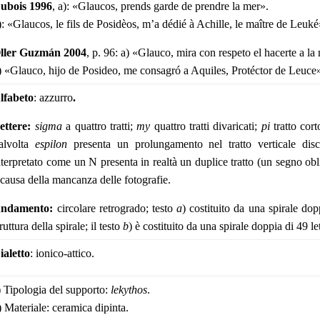
ubois 1996
, a): «Glaucos, prends garde de prendre la mer».
): «Glaucos, le fils de Posidèos, m’a dédié à Achille, le maître de Leuké
ller Guzmán 2004
, p. 96: a) «Glauco, mira con respeto el hacerte a la
) «Glauco, hijo de Posideo, me consagró a Aquiles, Protéctor de Leuce
lfabeto
: azzurro
.
ettere:
sigma
a quattro tratti;
my
quattro tratti divaricati;
pi
tratto cor
alvolta
espilon
presenta un prolungamento nel tratto verticale disc
nterpretato come un N presenta in realtà un duplice tratto (un segno obliq
 causa della mancanza delle fotografie.
ndamento:
circolare retrogrado; testo
a
) costituito da una spirale dopp
truttura della spirale; il testo
b
) è costituito da una spirale doppia di 49 le
ialetto
: ionico-attico.
) Tipologia del supporto:
lekythos
.
) Materiale: ceramica dipinta.