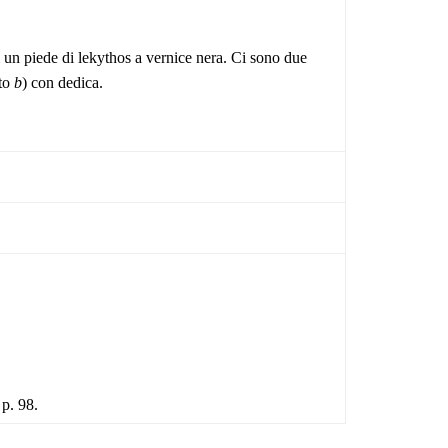
e di un piede di lekythos a vernice nera. Ci sono due
sto
b
) con dedica.
 p. 98.