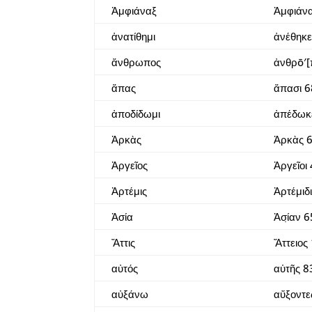
Ἀμφιάναξ
Ἀμφιάν
ἀνατίθημι
ἀνέθηκε
ἄνθρωπος
ἀνθρō′[
ἅπας
ἅπασι 
ἀποδίδωμι
ἀπέδωκ
Ἀρκὰς
Ἀρκὰς 
Ἀργεῖος
Ἀργεῖοι
Ἀρτέμις
Ἀρτέμιδ
Ἀσία
Ἀσί̣αν 
Ἄττις
Ἄττειος
αὐτός
αὑτῆς 8
αὐξάνω
αὔξοντε