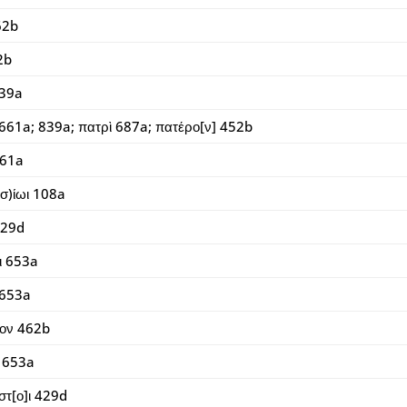
62b
2b
839a
661a; 839a; πατρὶ 687a; πατέρο[ν] 452b
661a
σ)ίωι 108a
429d
ι 653a
 653a
ον 462b
 653a
στ[ο]ι 429d