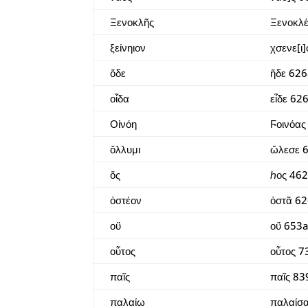
Ξενοκλῆς
Ξενοκλ
ξείνηιον
χσενε[ι
ὅδε
ἥδε 626
οἶδα
εἶδε 626
Οἰνόη
Ϝοινόας
ὄλλυμι
ὤλεσε 
ὅς
ℎος 46
ὀστέον
ὀστᾶ 6
οὔ
οὔ 653
οὗτος
οὗτος 7
παῖς
παῖς 83
παλαίω
παλαίσ