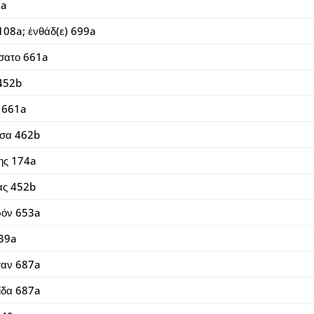
7a
108a; ἐνθάδ(ε) 699a
σατο 661a
452b
 661a
σα 462b
ης 174a
ας 452b
ρόν 653a
39a
σαν 687a
ίδα 687a