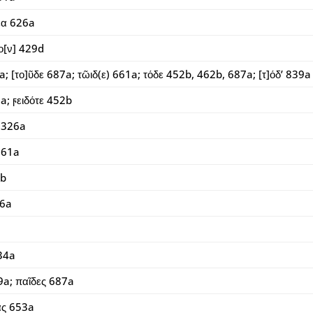
έα 626a
]ο[ν] 429d
a; [το]ῦδε 687a; τῶιδ(ε) 661a; τόδε 452b, 462b, 687a; [τ]όδ’ 839a
a; ϝειδότε 452b
 326a
661a
2b
26a
a
34a
9a; παῖδες 687a
ας 653a