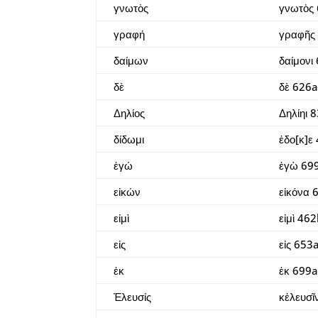
γνωτὸς
γνωτὸς
γραφή
γραφῆς
δαίμων
δαίμονι
δὲ
δὲ 626a
Δηλίος
Δηλίηι 
δίδωμι
ἐδο[κ]ε
ἐγώ
ἐγὼ 699
εἰκών
εἰκόνα 
εἰμὶ
εἰμὶ 462
εἰς
εἰς 653
ἐκ
ἐκ 699a
Ἐλευσίς
κἐλευσῖ