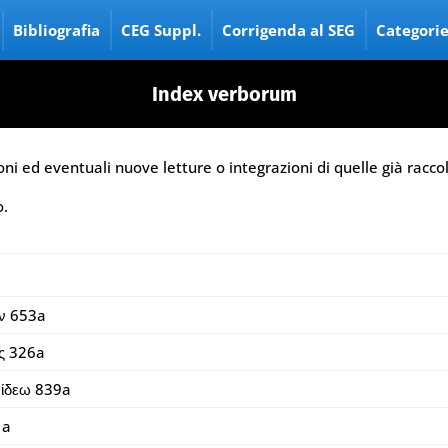
Bibliografia
CEG Suppl.
Corrigenda al SEG
Categori
Index verborum
zioni ed eventuali nuove letture o integrazioni di quelle già racc
o.
ν 653a
ες 326a
ίδεω 839a
1a