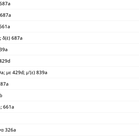
 687a
 687a
 661a
; δ(ὲ) 687a
839a
 429d
a; με 429d; μ'(ε) 839a
687a
b
a; 661a
να 326a