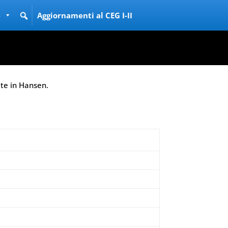
e
Aggiornamenti al CEG I-II
olte in Hansen.