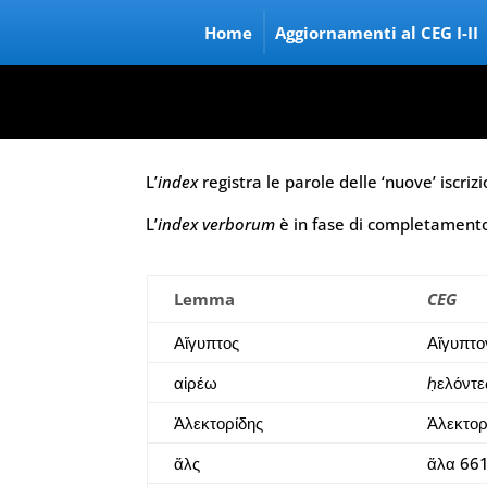
Home
Aggiornamenti al CEG I-II
L’
index
registra le parole delle ‘nuove’ iscri
L’
index verborum
è in fase di completament
Lemma
CEG
Αἴγυπτος
Αἴγυπτο
αἱρέω
ℎ̣ελόντ
Ἀλεκτορίδης
Ἀλεκτορ
ἅλς
ἅλα 66