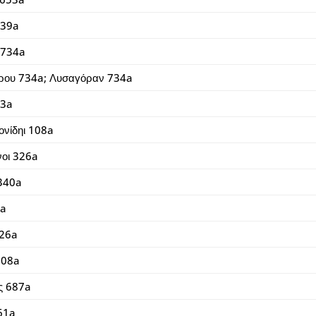
839a
 734a
ρου 734a; Λυσαγόραν 734a
53a
νίδηι 108a
οι 326a
 340a
3a
626a
108a
ης 687a
61a