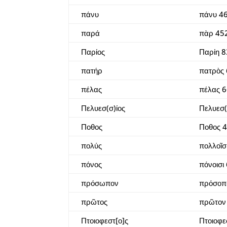
πάνυ
πάνυ 4
παρά
πὰρ 45
Παρίος
Παρίη 
πατήρ
πατρὸς 
πέλας
πέλας 
Πελυεσ(σ)ίος
Πελυεσ(
Ποθος
Ποθος 
πολύς
πολλοῖσ
πόνος
πόνοισι
πρόσωπον
πρόσοπ
πρῶτος
πρῶτον
Πτοιοφεστ[ο]ς
Πτοιοφε