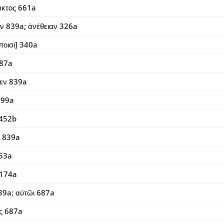
ακτος 661a
ν 839a; ἀνέθειαν 326a
ποισι] 340a
687a
εν 839a
699a
 452b
ι 839a
653a
 174a
39a; αὐτῶι 687a
ς 687a