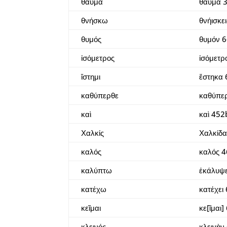
θαῦμα
θαῦμα 
θνήσκω
θνήισκε
θυμός
θυμόν 
ἰσόμετρος
ἰσόμετρ
ἵστημι
ἕστηκα 
καθύπερθε
καθύπε
καὶ
καὶ 452
Χαλκίς
Χαλκίδα
καλός
καλός 4
καλύπτω
ἐκάλυψ
κατέχω
κατέχει
κεῖμαι
κε[ῖμαι]
κλεινός
κλεινὴν