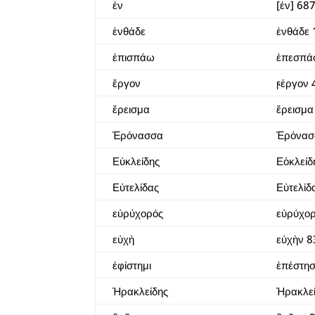
ἐν
[ἐν] 68
ἐνθάδε
ἐνθάδε 
ἐπισπάω
ἐπεσπά
ἔργον
ϝέργον 
ἔρεισμα
ἔρεισμα
Ἐρόνασσα
Ἐρόνασ
Εὐκλείδης
Εὀκλείδ
Εὐτελίδας
Εὐτελίδ
εὐρύχορός
εὐρύχο
εὐχὴ
εὐχὴν 8
ἐφίστημι
ἐπέστη
Ἡρακλείδης
Ἠρακλε