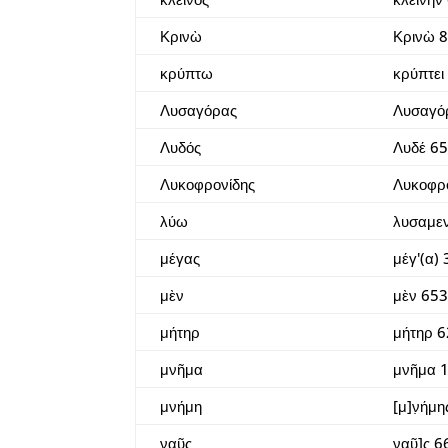
Κρινὼ
Κρινὼ 
κρύπτω
κρύπτει
Λυσαγόρας
Λυσαγό
Λυδός
Λυδέ 6
Λυκοφρονίδης
Λυκοφρο
λύω
λυσαμεν
μέγας
μέγ'(α)
μὲν
μὲν 65
μήτηρ
μήτηρ 
μνῆμα
μνῆμα 
μνήμη
[μ]ν̣ήμ
ναῦς
ναῦ]ς 6