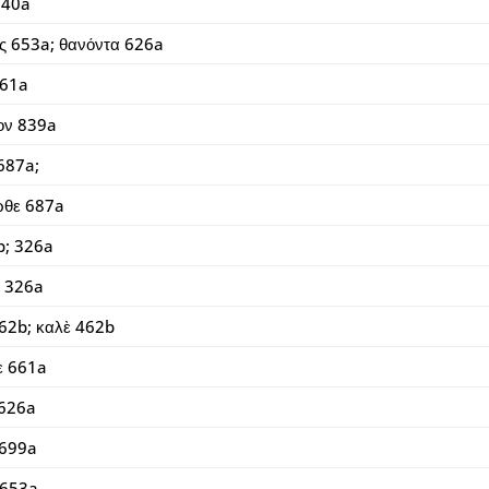
340a
ις 653a; θανόντα 626a
661a
ον 839a
687a;
ρθε 687a
b; 326a
 326a
62b; καλὲ 462b
ε 661a
 626a
 699a
 653a