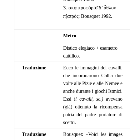
σκηπτροφόρ[ο̄ δ’ ἆθλον
π]ατρὸς: Bousquet 1992.
Metro
Distico elegiaco + esametro
dattilico.
Traduzione
Ecco le immagini dei cavalli,
che incoronarono Callia due
volte alle Pizie e alle Nemee e
anche durante i giochi Istmici.
Essi (
i cavalli, sc.)
avevano
(già) ottenuto la ricompensa
patria del padre portatore di
scettri.
Traduzione
Bousquet: «Voici les images