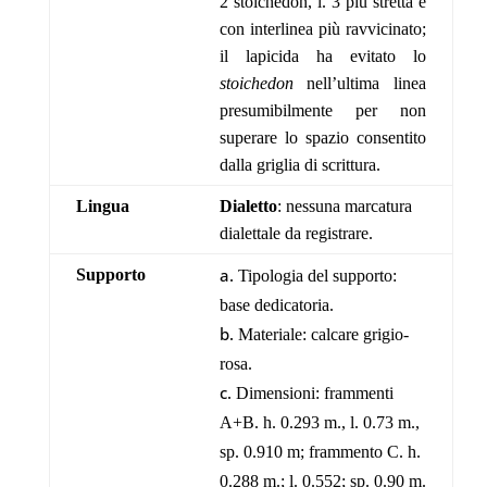
2 stoichedon, l. 3 più stretta e
con interlinea più ravvicinato;
il lapicida ha evitato lo
stoichedon
nell’ultima linea
presumibilmente per non
superare lo spazio consentito
dalla griglia di scrittura.
Lingua
Dialetto
: nessuna marcatura
dialettale da registrare.
Supporto
Tipologia del supporto:
base dedicatoria.
Materiale: calcare grigio-
rosa.
Dimensioni: frammenti
A+B. h. 0.293 m., l. 0.73 m.,
sp. 0.910 m; frammento C. h.
0.288 m.; l. 0.552; sp. 0.90 m.