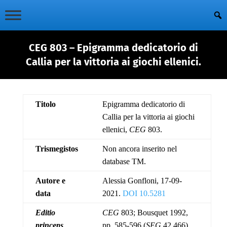
CEG 803 – Epigramma dedicatorio di
Callia per la vittoria ai giochi ellenici.
Titolo
Epigramma dedicatorio di
Callia per la vittoria ai giochi
ellenici,
CEG
803.
Trismegistos
Non ancora inserito nel
database TM.
Autore e
Alessia Gonfloni, 17-09-
data
2021.
DOI 10.5281
Editio
CEG
803; Bousquet 1992,
princeps
pp. 585-596 (
SEG
42.466).