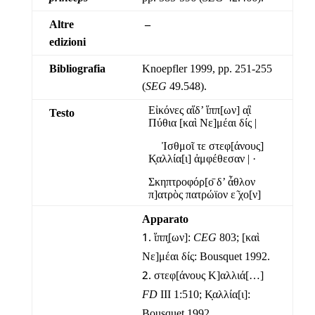
Altre
–
edizioni
Bibliografia
Knoepfler 1999, pp. 251-255
(
SEG
49.548).
Εἰκόνες αἵδ’ ἵππ[ων] α̣ἳ
Testo
Πύθια [καὶ Νε]μέαι δίς |
Ἰσθμοῖ τε στεφ[άνους]
Κ̣αλλία[ι] ἀμφέθεσαν |
·
Σκηπτροφόρ[ο̄ δ’ ἆθλον
π]ατρὸς πατρώϊον ε ͂χο[ν]
Apparato
ἵππ̣[ων]:
CEG
803; [καὶ
Νε]μέαι δίς: Bousquet 1992.
στεφ[άνους Κ]αλλιά[…]
FD
III 1:510; Κ̣αλλία[ι]:
Bousquet 1992.