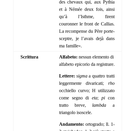
des chevaux qui, aux Pythia
et à Némée deux fois, ainsi
qu’à l’Isthme, firent
couronner le front de Callias.
La recompense du Père porte-
sceptre, je l’avais dejà dans
ma famille».
Scrittura
Alfabeto:
nessun elemento di
alfabeto epicorio da registrare.
Lettere:
sigma
a quattro tratti
leggermente divaricati;
rho
occhiello curvo; H utilizzato
come segno di
eta
;
pi
con
tratto breve,
lambda
a
triangolo isoscele.
Andamento:
ortogrado; ll. 1-